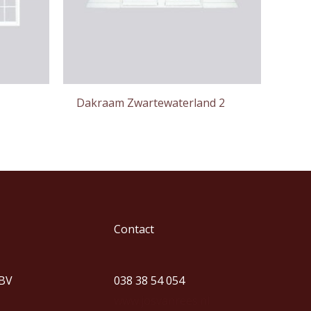
Dakraam Zwartewaterland 2
Contact
 BV
038 38 54 054
www.josvanrees.nl