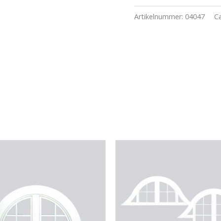
pan
blauw
Artikelnummer:
04047
C
aantal