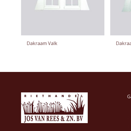
Dakraam Valk
Dakraa
G
R
T