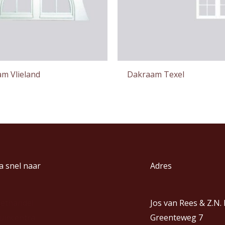
m Vlieland
Dakraam Texel
a snel naar
Adres
iethandel
Jos van Rees & Z.N.
uincentra
Greenteweg 7