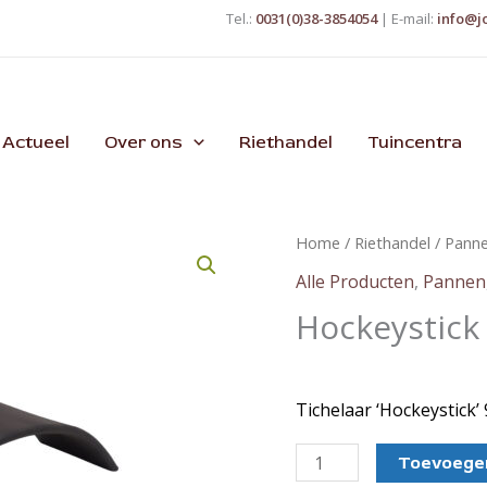
Tel.:
0031(0)38-3854054
| E-mail:
info@j
Actueel
Over ons
Riethandel
Tuincentra
Home
/
Riethandel
/
Pann
Alle Producten
,
Pannen
Hockeystick
Tichelaar ‘Hockeystick’
Hockeystick
Toevoegen