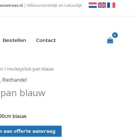
osvanrees.nl
| Milieuvriendelijk en natuurlijk
Bestellen
Contact
en
/ Hockeystick pan blauw
,
Riethandel
 pan blauw
 90cm blauw.
 aan offerte aanvraag