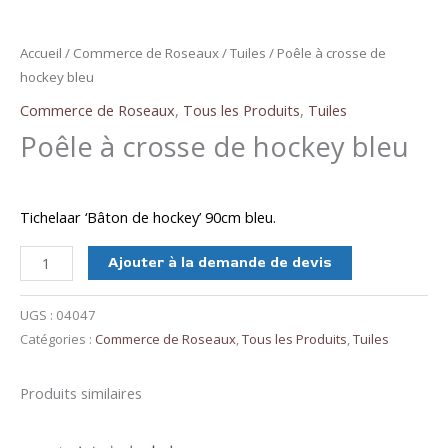
Accueil
/
Commerce de Roseaux
/
Tuiles
/ Poêle à crosse de
hockey bleu
Commerce de Roseaux
,
Tous les Produits
,
Tuiles
Poêle à crosse de hockey bleu
Tichelaar ‘Bâton de hockey’ 90cm bleu.
quantité
Ajouter à la demande de devis
de
Poêle
UGS :
04047
à
Catégories :
Commerce de Roseaux
,
Tous les Produits
,
Tuiles
crosse
de
Produits similaires
hockey
bleu