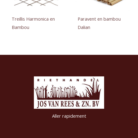
Treillis Harmonica en
Paravent en bambou
Bambou
Dalian
Aller rapidement
Riethandel