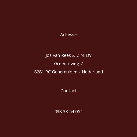
Tuincentra
Contact
Adresse
Jos van Rees & Z.N. BV
Greenteweg 7
8281 RC Genemuiden - Nederland
Contact
038 38 54 054
www.josvanrees.nl
info@josvanrees.nl