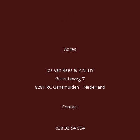
Riethandel
Tuincentra
Contact
Adres
Jos van Rees & Z.N. BV
Greenteweg 7
8281 RC Genemuiden - Nederland
Contact
038 38 54 054
www.josvanrees.nl