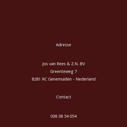
Riethandel
Tuincentra
Contact
Adresse
Jos van Rees & Z.N. BV
Greenteweg 7
8281 RC Genemuiden - Nederland
Contact
038 38 54 054
www.josvanrees.nl