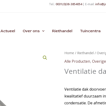
Tel.:
0031(0)38-3854054
| E-mail:
info@j
Actueel
Over ons
Riethandel
Tuincentra
Home
/
Riethandel
/
Overi
Alle Producten
,
Overige
Ventilatie d
Ventilatie dak doorvoer
kwalitatief duurzaam i
condensatie. De afmeti