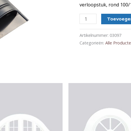
verloopstuk, rond 100
Ventilatie
Toevoegen
dak
doorvoer
Artikelnummer:
03097
aantal
Categorieën:
Alle Product