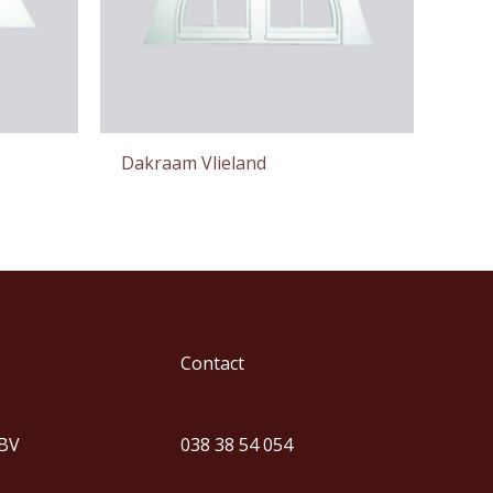
Dakraam Vlieland
Contact
 BV
038 38 54 054
www.josvanrees.nl