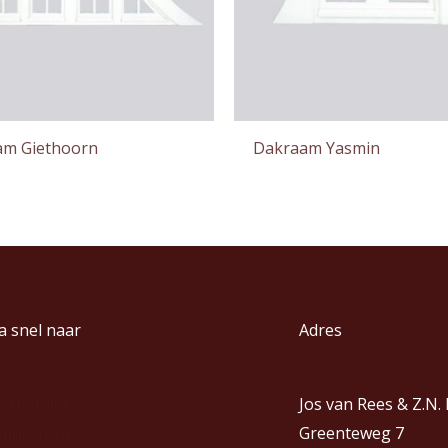
am Giethoorn
Dakraam Yasmin
a snel naar
Adres
iethandel
Jos van Rees & Z.N.
uincentra
Greenteweg 7