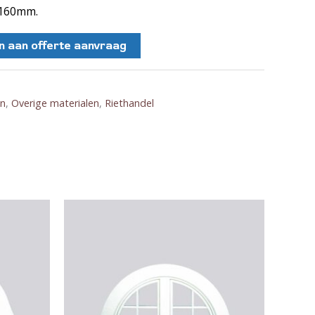
/160mm.
 aan offerte aanvraag
en
,
Overige materialen
,
Riethandel