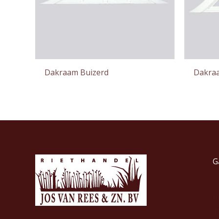
Dakraam Buizerd
Dakra
G
R
T