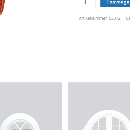
Stroppentouw
Toevoegen
aantal
Artikelnummer:
03072
C