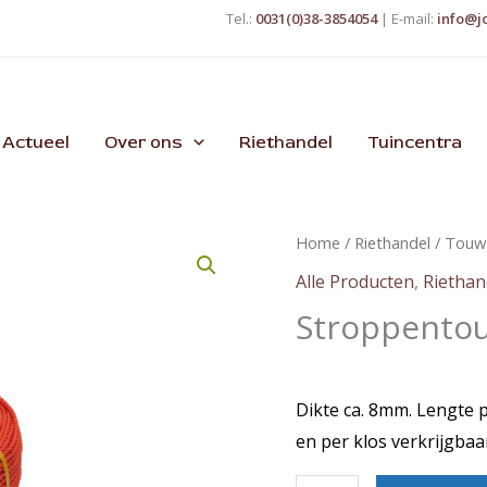
Tel.:
0031(0)38-3854054
| E-mail:
info@j
Actueel
Over ons
Riethandel
Tuincentra
Home
/
Riethandel
/
Touw
Alle Producten
,
Riethan
Stroppento
Dikte ca. 8mm. Lengte p
en per klos verkrijgbaa