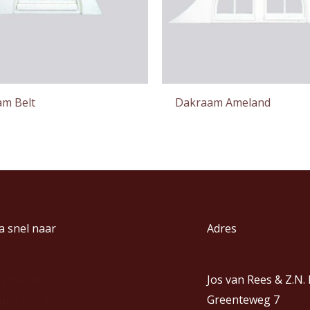
m Belt
Dakraam Ameland
a snel naar
Adres
iethandel
Jos van Rees & Z.N.
uincentra
Greenteweg 7