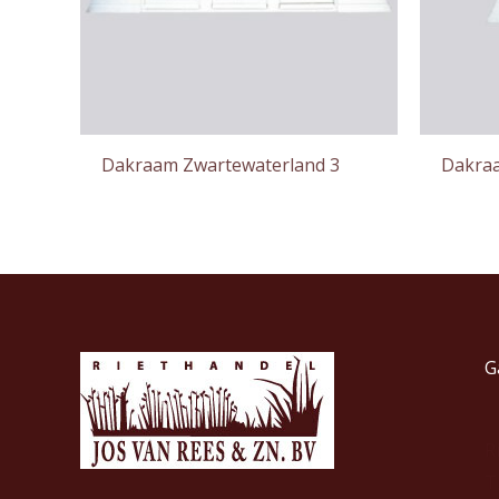
Dakraam Zwartewaterland 3
Dakraa
G
R
T