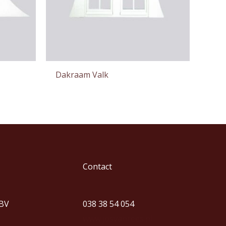
Dakraam Valk
Contact
 BV
038 38 54 054
www.josvanrees.nl