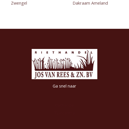
Zwengel
Dakraam Ameland
Ga snel naar
Riethandel
Tuincentra
Contact