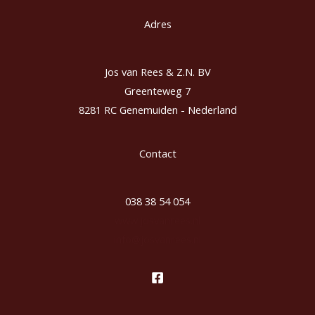
Adres
Jos van Rees & Z.N. BV
Greenteweg 7
8281 RC Genemuiden - Nederland
Contact
038 38 54 054
www.josvanrees.nl
info@josvanrees.nl