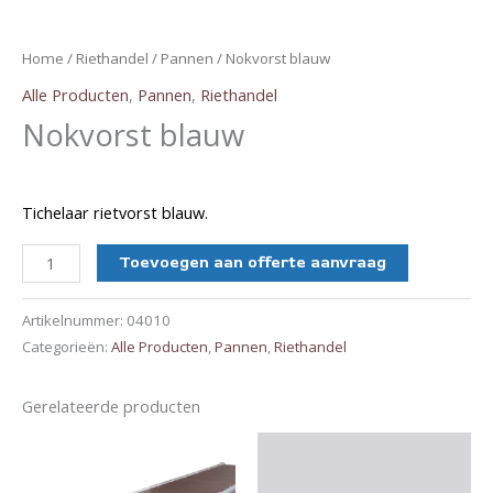
Home
/
Riethandel
/
Pannen
/ Nokvorst blauw
Alle Producten
,
Pannen
,
Riethandel
Nokvorst blauw
Tichelaar rietvorst blauw.
Nokvorst
Toevoegen aan offerte aanvraag
blauw
aantal
Artikelnummer:
04010
Categorieën:
Alle Producten
,
Pannen
,
Riethandel
Gerelateerde producten