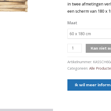
in twee afmetingen ver
een scherm van 180 x 1
Maat
Kastanje
Kan niet 
Vlechtscherm
Avantgarde
Artikelnummer:
KASSCH60
aantal
Categorieën:
Alle Product
Ik wil meer inform