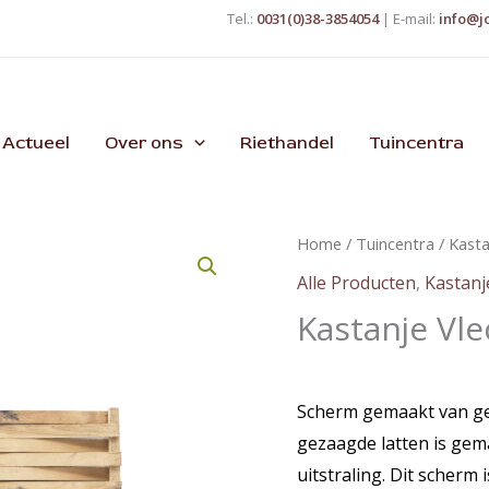
Tel.:
0031(0)38-3854054
| E-mail:
info@j
Actueel
Over ons
Riethandel
Tuincentra
Home
/
Tuincentra
/
Kasta
Alle Producten
,
Kastanj
Kastanje Vl
Scherm gemaakt van ge
gezaagde latten is gem
uitstraling. Dit scherm