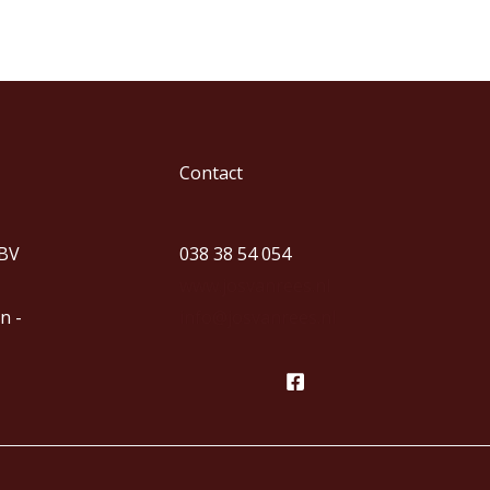
Contact
 BV
038 38 54 054
www.josvanrees.nl
n -
info@josvanrees.nl