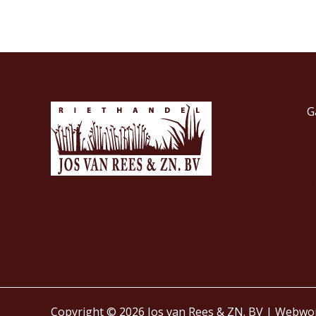
G
R
T
C
Copyright © 2026 Jos van Rees & ZN. BV | Webwo