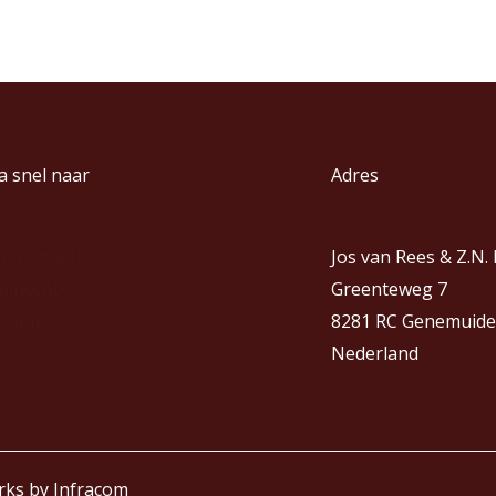
a snel naar
Adres
iethandel
Jos van Rees & Z.N.
uincentra
Greenteweg 7
ontact
8281 RC Genemuide
Nederland
rks by
Infracom