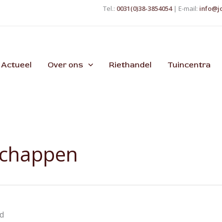
Tel.:
0031(0)38-3854054
| E-mail:
info@j
Actueel
Over ons
Riethandel
Tuincentra
schappen
nd