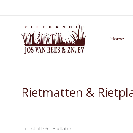
Ga
naar
de
inhoud
Home
Rietmatten & Rietpl
Toont alle 6 resultaten