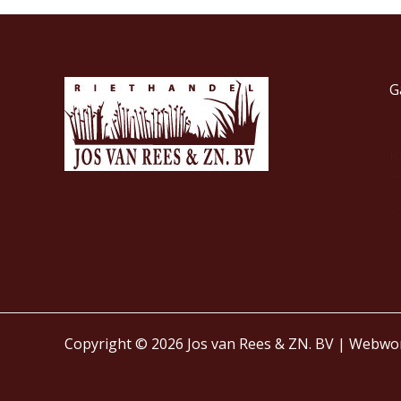
G
R
T
C
Copyright © 2026 Jos van Rees & ZN. BV | Webwo