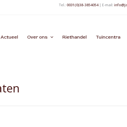
Tel.:
0031(0)38-3854054
| E-mail:
info@j
Actueel
Over ons
Riethandel
Tuincentra
aten