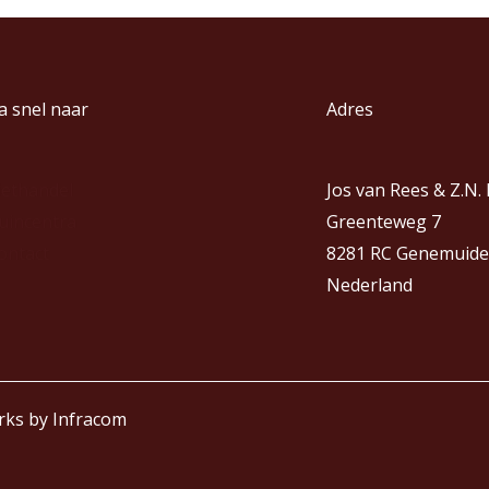
a snel naar
Adres
iethandel
Jos van Rees & Z.N.
uincentra
Greenteweg 7
ontact
8281 RC Genemuide
Nederland
rks by
Infracom