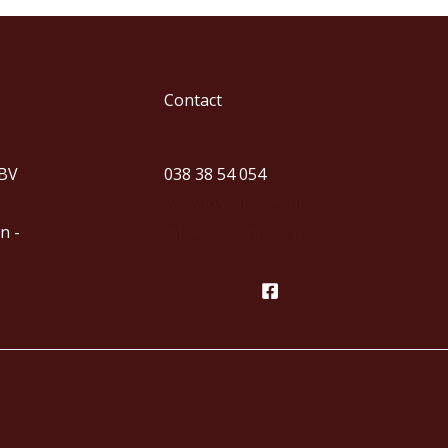
Contact
 BV
038 38 54 054
www.josvanrees.nl
n -
info@josvanrees.nl