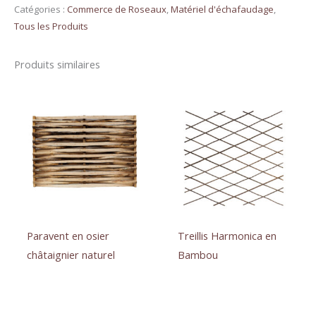
de
Catégories :
Commerce de Roseaux
,
Matériel d'échafaudage
,
Tous les Produits
main
courante
Produits similaires
Paravent en osier
Treillis Harmonica en
châtaignier naturel
Bambou