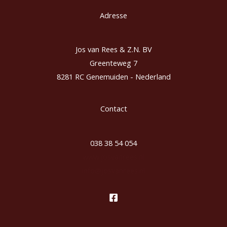
Adresse
Jos van Rees & Z.N. BV
Greenteweg 7
8281 RC Genemuiden - Nederland
Contact
038 38 54 054
www.josvanrees.nl
info@josvanrees.nl